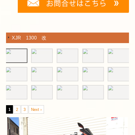
お客様紹介
カスタムバイク紹介
並行車両紹介
XJR 1300 改
ツーリング情報
中古車買い取り・下取り
お見積もり依頼
Q&A－もしもの時に－
お問合せ
1
2
3
Next ›
注意事項