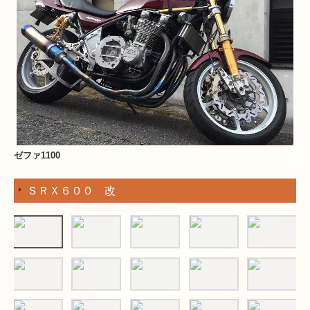
ゼファ1100
ＳＲＸ６００ 改