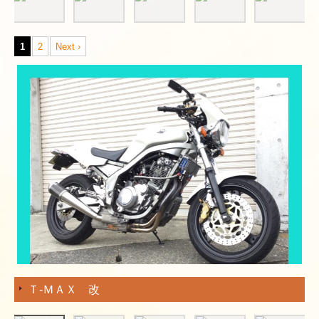
1
2
Next ›
Ｔ-ＭＡＸ 改