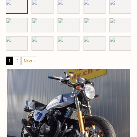
1
2
Next ›