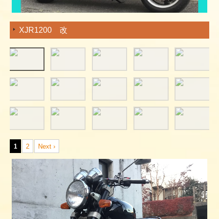
XJR1200 改
1
2
Next ›