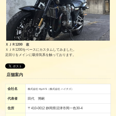
ＸＪＲ1200 改
ＸＪＲ1200をベースにカスタムしてみました。
足回りをメインに吸排気系を触っております。
店舗案内
会社名
株式会社 Hych'S（株式会社 ハイチズ）
代表者
田代 博嗣
住所
〒410-0012 静岡県沼津市岡一色30-4