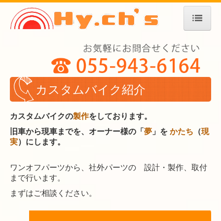
TOP
店舗案内
ご成約車両
カスタムバイク紹介
ジャイロ基本整備
カスタムバイクの
製作
をしております。
整備風景
旧車から現車までを、オーナー様の「
夢
」を
かたち
（
現
実
）にします。
ジャイロ系 メンテナンス料金表
ワンオフパーツから、社外パーツの 設計・製作、取付
部品検索
まで行います。
総合メンテナンス
まずはご相談ください。
メンテナンス・修理